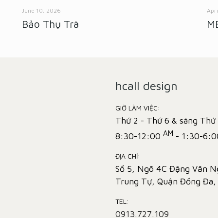
June 10, 2026
Apr
Bảo Thụ Trà
MB
hcall design
GIỜ LÀM VIỆC:
Thứ 2 - Thứ 6 & sáng Thứ
AM
8:30-12:00
- 1:30-6:
ĐỊA CHỈ:
Số 5, Ngõ 4C Đặng Văn N
Trung Tự, Quận Đống Đa,
TEL:
0913.727.109