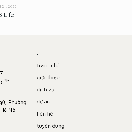
il 24, 2026
 Life
.
trang chủ
 7
giới thiệu
PM
00
dịch vụ
dự án
gữ, Phường
 Hà Nội
liên hệ
tuyển dụng