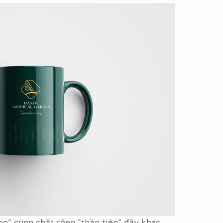
ng” cùng chất sống “thần tiên” đầy khác