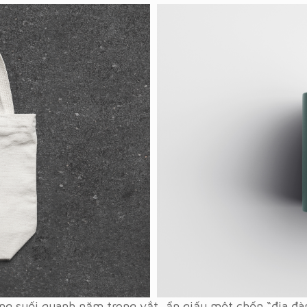
ng suối quanh năm trong vắt, ẩn giấu một chốn “địa đà