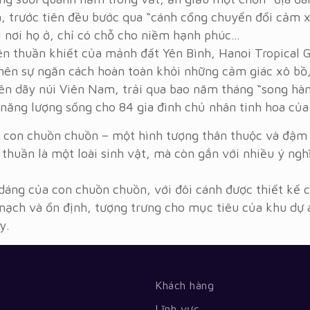
hà, trước tiên đều bước qua “cánh cổng chuyển đổi cảm 
ại nơi họ ở, chỉ có chỗ cho niềm hạnh phúc…
n thuần khiết của mảnh đất Yên Bình, Hanoi Tropical Ga
 nên sự ngăn cách hoàn toàn khỏi những cảm giác xô bồ,
rên dãy núi Viên Nam, trải qua bao năm tháng “song hà
p năng lượng sống cho 84 gia đình chủ nhân tinh hoa của
h con chuồn chuồn – một hình tượng thân thuộc và đậm
thuần là một loài sinh vật, mà còn gắn với nhiều ý ng
dáng của con chuồn chuồn, với đôi cánh được thiết kế c
 mạch và ổn định, tượng trưng cho mục tiêu của khu dự
y.
Khách hàng
Lĩnh vực