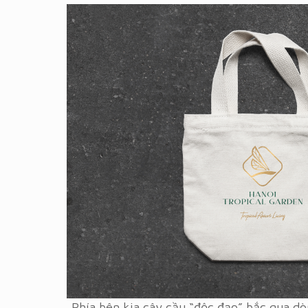
Phía bên kia cây cầu “độc đạo” bắc qua dò